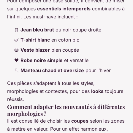
Pour composer une base solide, il convient de miser
sur quelques
essentiels intemporels
combinables à
l'infini. Les must-have incluent :
👖
Jean bleu brut
ou noir coupe droite
🌿
T-shirt blanc
en coton bio
🧥
Veste blazer
bien coupée
🖤
Robe noire simple
et versatile
🪡
Manteau chaud et oversize
pour l’hiver
Ces pièces s’adaptent à tous les styles,
morphologies et contextes, pour des
looks
toujours
réussis.
Comment adapter les nouveautés à différentes
morphologies ?
Il est conseillé de choisir les
coupes
selon les zones
à mettre en valeur. Pour un effet harmonieux,