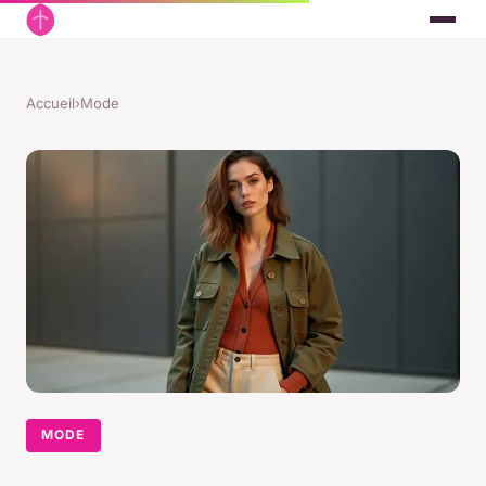
Accueil
›
Mode
MODE