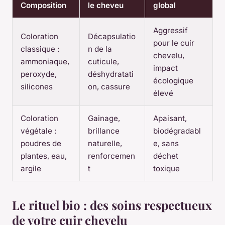
Composition
le cheveu
global
Aggressif
Coloration
Décapsulatio
pour le cuir
classique :
n de la
chevelu,
ammoniaque,
cuticule,
impact
peroxyde,
déshydratati
écologique
silicones
on, cassure
élevé
Coloration
Gainage,
Apaisant,
végétale :
brillance
biodégradabl
poudres de
naturelle,
e, sans
plantes, eau,
renforcemen
déchet
argile
t
toxique
Le rituel bio : des soins respectueux
de votre cuir chevelu